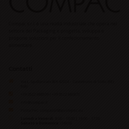
Compac s.r.l. è una realtà industriale che opera nel
settore del Packaging e progetta, sviluppa e
propone soluzioni per il confezionamento
alimentare.
Contatti
Via L. Spallanzani 8/A 42024 – Castelnovo di Sotto (RE)
Italy
+39 0522 688509 / +39 0522 683873
info@compac.it
Posta Pec:
compacsrl@postepec.eu
Lunedì a Venerdì:
8:00 – 13:00 | 14:00 – 17:00
Sabato e Domenica:
CHIUSI