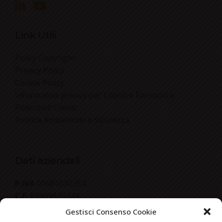
Link Utili
Policy Copyright
Privacy Policy
Cookie Policy
Informativa privacy per Clienti e Fornitori e
Potenziali Clienti
Politica Ambientale e Sicurezza
Dati aziendali
P.IVA
01681630354
C.F.
01909620344
R.E.A.
204591
Gestisci Consenso Cookie
Cap. Soc.
€ 31.200,00 i.v